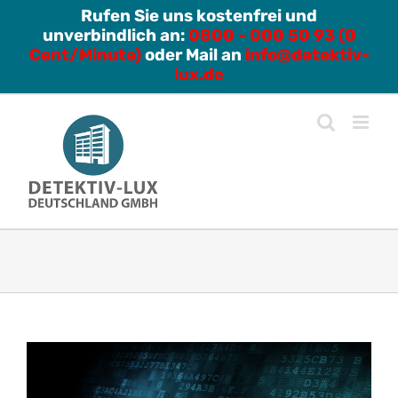
Zum
Rufen Sie uns kostenfrei und
unverbindlich an:
0800 - 000 50 93 (0
Inhalt
Cent/Minute)
oder Mail an
info@detektiv-
springen
lux.de
Zeige
grösseres