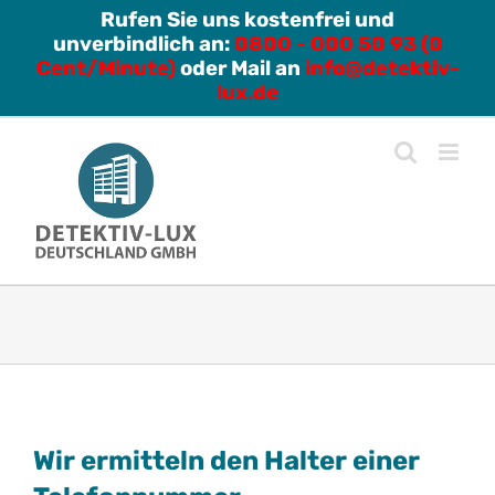
Zum
Rufen Sie uns kostenfrei und
unverbindlich an:
0800 - 000 50 93 (0
Inhalt
Cent/Minute)
oder Mail an
info@detektiv-
springen
lux.de
Wir ermitteln den Halter einer