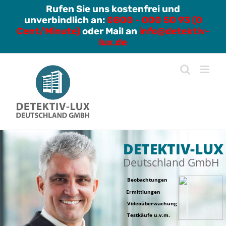
Zum
Rufen Sie uns kostenfrei und
unverbindlich an:
0800 - 000 50 93 (0
Inhalt
Cent/Minute)
oder Mail an
info@detektiv-
springen
lux.de
DETEKTIV-LUX
Deutschland GmbH
Beobachtungen
Ermittlungen
Videoüberwachung
Testkäufe u.v.m.