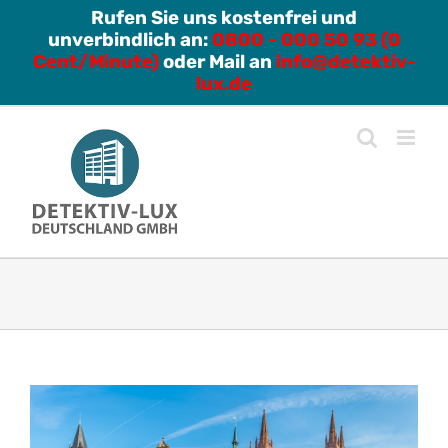
Zum
Rufen Sie uns kostenfrei und
unverbindlich an:
0800 - 000 50 93 (0
Inhalt
Cent/Minute)
oder Mail an
info@detektiv-
springen
lux.de