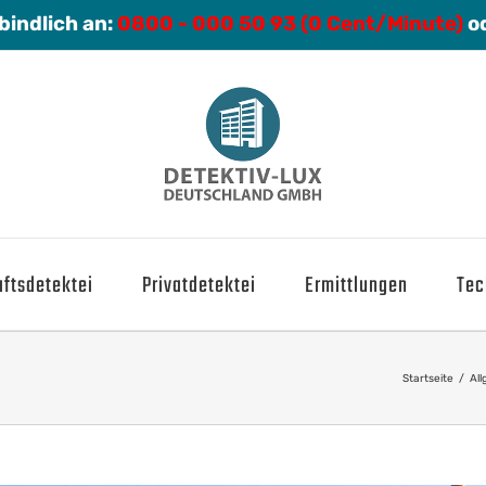
bindlich an:
0800 - 000 50 93 (0 Cent/Minute)
o
ftsdetektei
Privatdetektei
Ermittlungen
Tec
Startseite
/
Al