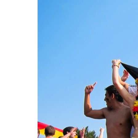
Zeige
grösseres
Bild