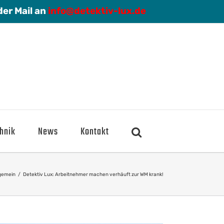
der Mail an
info@detektiv-lux.de
hnik
News
Kontakt
lgemein
/
Detektiv Lux: Arbeitnehmer machen verhäuft zur WM krank!